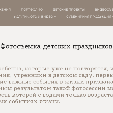
ЖЕНИЯ
ПОРТФОЛИО
ДЕТСКИЕ ПРОЕКТЫ
ВИДЕОСЪ
УСЛУГИ ФОТО И ВИДЕО
СУВЕНИРНАЯ ПРОДУКЦИЯ
Фотосъемка детских праздников
бенка, которые уже не повторятся, и
ия, утренники в детском саду, первы
угие важные события в жизни призван
дным результатом такой фотосессии 
ть которой с годами только возраста
ых событиях жизни.