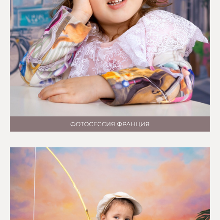
ФОТОСЕССИЯ ФРАНЦИЯ