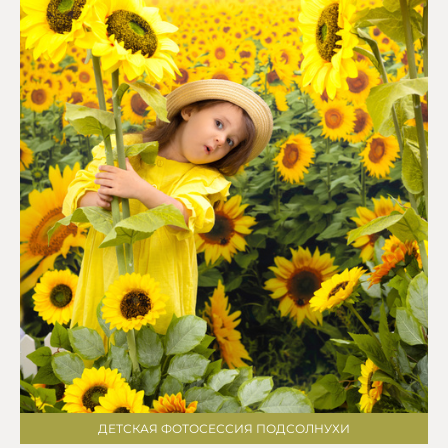
ДЕТСКАЯ ФОТОСЕССИЯ ПОДСОЛНУХИ